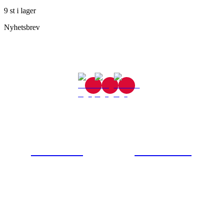
9 st i lager
Nyhetsbrev
Gjutaregatan 8
665 32 Kil
0554-40070
Kontakta oss
© Tipro AB