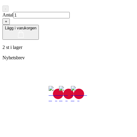
-
Antal
+
Lägg i varukorgen
2 st i lager
Nyhetsbrev
Gjutaregatan 8
665 32 Kil
0554-40070
Kontakta oss