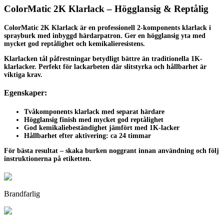
ColorMatic 2K Klarlack – Högglansig & Reptålig
ColorMatic 2K Klarlack är en professionell 2-komponents klarlack i
sprayburk med inbyggd härdarpatron. Ger en högglansig yta med
mycket god reptålighet och kemikalieresistens.
Klarlacken tål påfrestningar betydligt bättre än traditionella 1K-
klarlacker. Perfekt för lackarbeten där slitstyrka och hållbarhet är
viktiga krav.
Egenskaper:
Tvåkomponents klarlack med separat härdare
Högglansig finish med mycket god reptålighet
God kemikaliebeständighet jämfört med 1K-lacker
Hållbarhet efter aktivering: ca 24 timmar
För bästa resultat – skaka burken noggrant innan användning och följ
instruktionerna på etiketten.
Brandfarlig