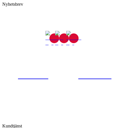
Nyhetsbrev
Gjutaregatan 8
665 32 Kil
0554-40070
Kontakta oss
© Tipro AB
Kundtjänst