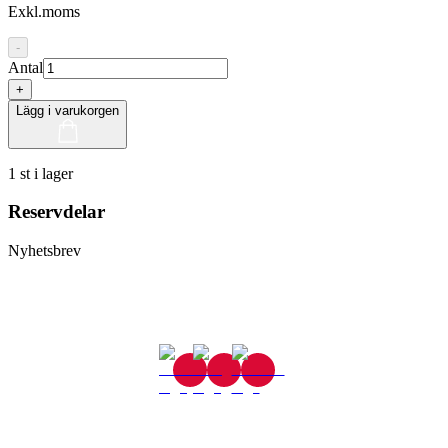
Exkl.moms
-
Antal
+
Lägg i varukorgen
1 st i lager
Reservdelar
Nyhetsbrev
Gjutaregatan 8
665 32 Kil