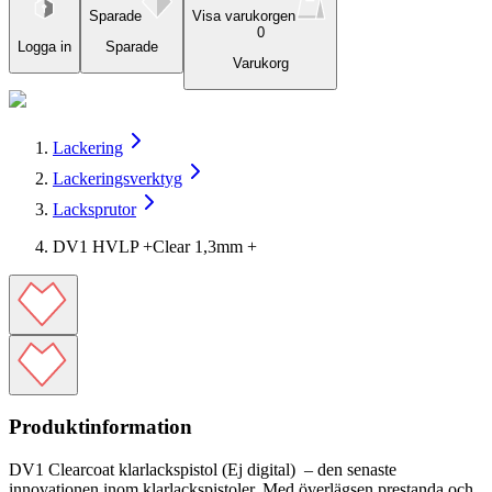
Sparade
Visa varukorgen
0
Logga in
Sparade
Varukorg
Lackering
Lackeringsverktyg
Lacksprutor
DV1 HVLP +Clear 1,3mm +
Produktinformation
DV1 Clearcoat klarlackspistol (Ej digital)
– den senaste
innovationen inom klarlackspistoler. Med överlägsen prestanda och