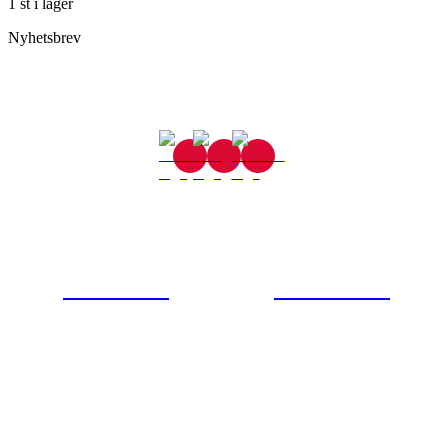
1 st i lager
Nyhetsbrev
Gjutaregatan 8
665 32 Kil
0554-40070
Kontakta oss
© Tipro AB