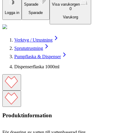
Sparade
Visa varukorgen
0
Logga in
Sparade
Varukorg
Verktyg / Utrustning
Sprututrustning
Pumpflaska & Dispenser
Dispenserflaska 1000ml
Produktinformation
För dosering av vatten till vattenbaserad färg.