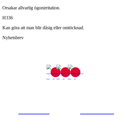
Orsakar allvarlig ögonirritation.
H336
Kan göra att man blir dåsig eller omtöcknad.
Nyhetsbrev
Gjutaregatan 8
665 32 Kil
0554-40070
Kontakta oss