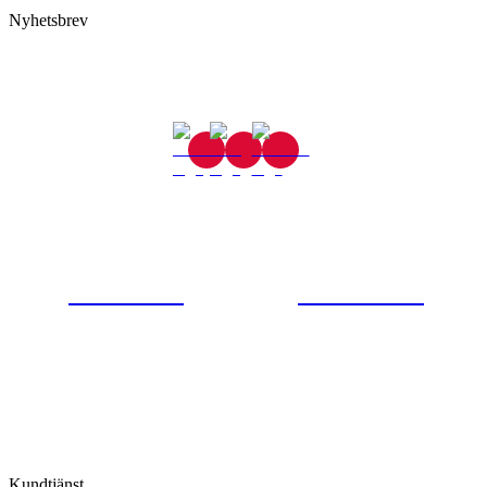
Nyhetsbrev
Gjutaregatan 8
665 32 Kil
0554-40070
Kontakta oss
© Tipro AB
Kundtjänst