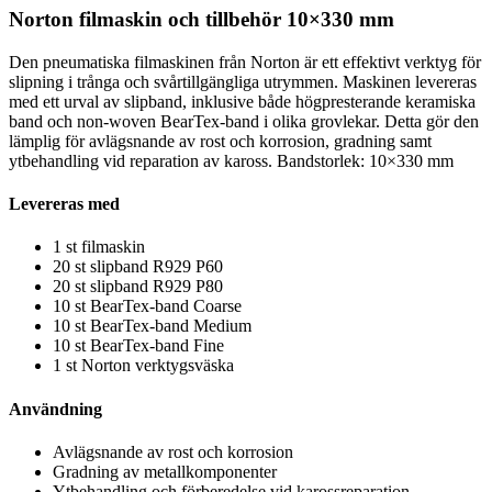
Norton filmaskin och tillbehör 10×330 mm
Den pneumatiska filmaskinen från Norton är ett effektivt verktyg för
slipning i trånga och svårtillgängliga utrymmen. Maskinen levereras
med ett urval av slipband, inklusive både högpresterande keramiska
band och non-woven BearTex-band i olika grovlekar. Detta gör den
lämplig för avlägsnande av rost och korrosion, gradning samt
ytbehandling vid reparation av kaross.
Bandstorlek: 10×330 mm
Levereras med
1 st filmaskin
20 st slipband R929 P60
20 st slipband R929 P80
10 st BearTex-band Coarse
10 st BearTex-band Medium
10 st BearTex-band Fine
1 st Norton verktygsväska
Användning
Avlägsnande av rost och korrosion
Gradning av metallkomponenter
Ytbehandling och förberedelse vid karossreparation