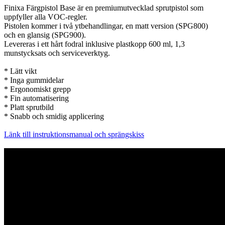
Finixa Färgpistol Base är en premiumutvecklad sprutpistol som
uppfyller alla VOC-regler.
Pistolen kommer i två ytbehandlingar, en matt version (SPG800)
och en glansig (SPG900).
Levereras i ett hårt fodral inklusive plastkopp 600 ml, 1,3
munstycksats och serviceverktyg.
* Lätt vikt
* Inga gummidelar
* Ergonomiskt grepp
* Fin automatisering
* Platt sprutbild
* Snabb och smidig applicering
Länk till instruktionsmanual och sprängskiss