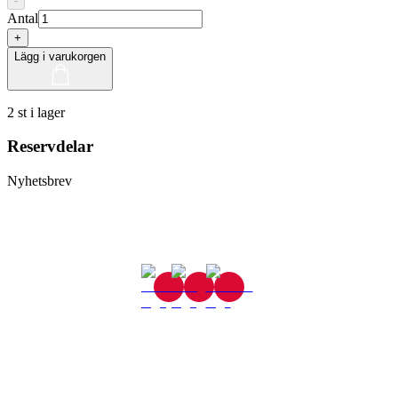
-
Antal
+
Lägg i varukorgen
2 st i lager
Reservdelar
Nyhetsbrev
Gjutaregatan 8
665 32 Kil