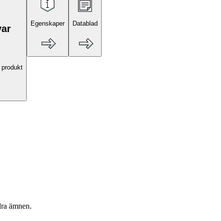
Egenskaper
Datablad
var
 produkt
ndra ämnen.