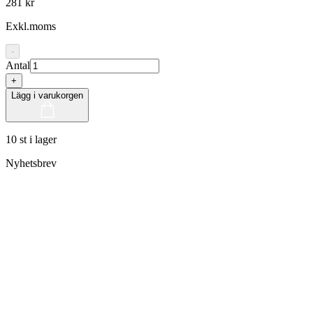
281 kr
Exkl.moms
-
Antal
+
Lägg i varukorgen
10 st i lager
Nyhetsbrev