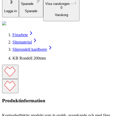
Sparade
Visa varukorgen
0
Logga in
Sparade
Varukorg
Förarbete
Slipmaterial
Sliprondell kardborre
KB Rondell 200mm
Produktinformation
Kostnadseffektiv produkt som är snabb, avverkande och med lång