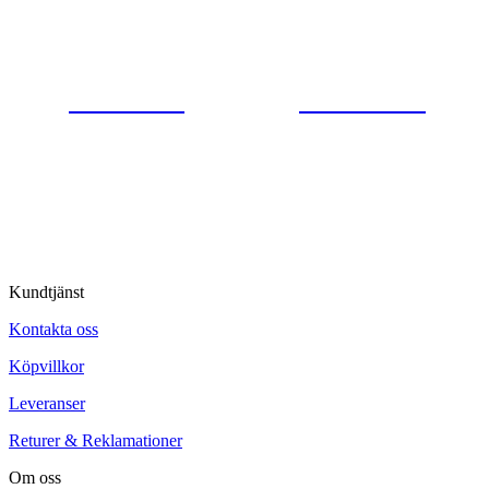
Gjutaregatan 8
665 32 Kil
0554-40070
Kontakta oss
© Tipro AB
Kundtjänst
Kontakta oss
Köpvillkor
Leveranser
Returer & Reklamationer
Om oss