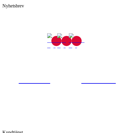
Nyhetsbrev
Gjutaregatan 8
665 32 Kil
0554-40070
Kontakta oss
© Tipro AB
Kundtjänst