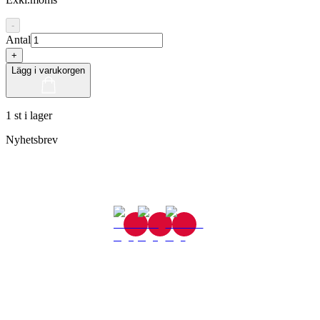
-
Antal
+
Lägg i varukorgen
1 st i lager
Nyhetsbrev
Gjutaregatan 8
665 32 Kil
0554-40070
Kontakta oss