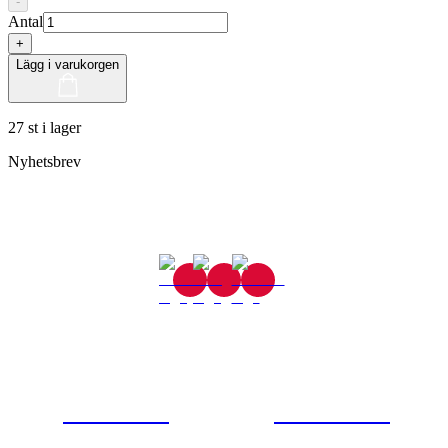
-
Antal
+
Lägg i varukorgen
27 st i lager
Nyhetsbrev
Gjutaregatan 8
665 32 Kil
0554-40070
Kontakta oss