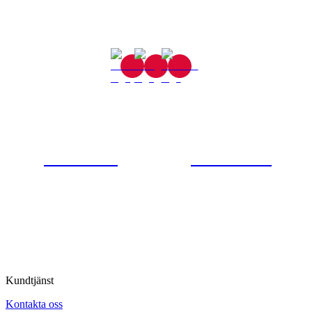
Gjutaregatan 8
665 32 Kil
0554-40070
Kontakta oss
© Tipro AB
Kundtjänst
Kontakta oss