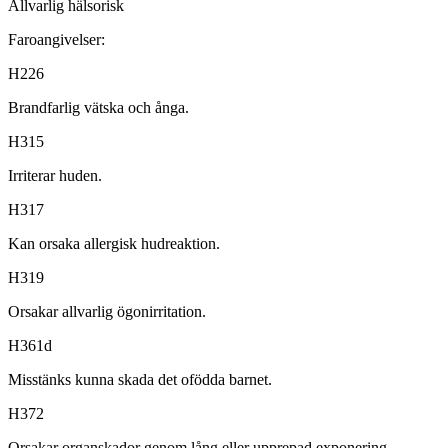
Allvarlig hälsorisk
Faroangivelser:
H226
Brandfarlig vätska och ånga.
H315
Irriterar huden.
H317
Kan orsaka allergisk hudreaktion.
H319
Orsakar allvarlig ögonirritation.
H361d
Misstänks kunna skada det ofödda barnet.
H372
Orsakar organskador genom lång eller upprepad exponering.