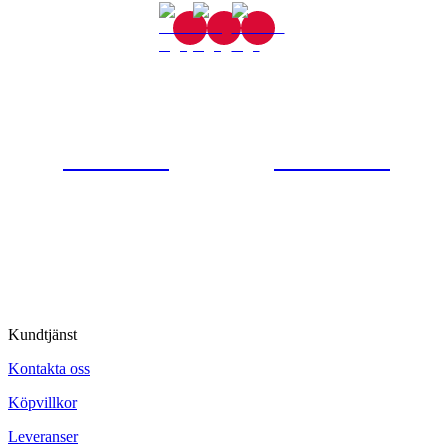
Gjutaregatan 8
665 32 Kil
0554-40070
Kontakta oss
© Tipro AB
Kundtjänst
Kontakta oss
Köpvillkor
Leveranser