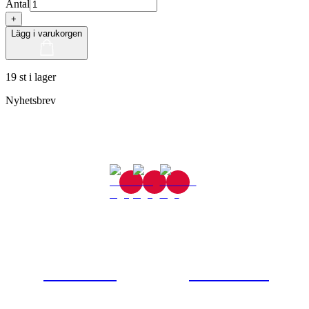
Antal
+
Lägg i varukorgen
19 st i lager
Nyhetsbrev
Gjutaregatan 8
665 32 Kil
0554-40070
Kontakta oss