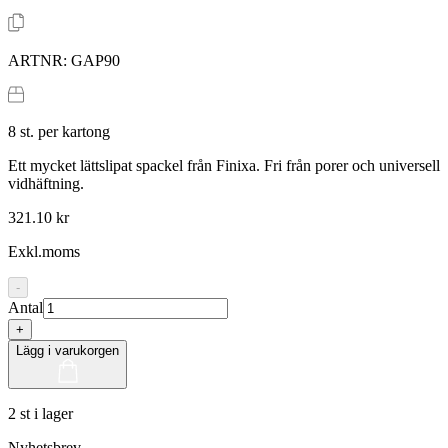
ARTNR:
GAP90
8
st. per kartong
Ett mycket lättslipat spackel från Finixa. Fri från porer och universell
vidhäftning.
321.10 kr
Exkl.moms
-
Antal
+
Lägg i varukorgen
2 st i lager
Nyhetsbrev