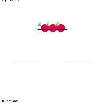
Gjutaregatan 8
665 32 Kil
0554-40070
Kontakta oss
© Tipro AB
Kundtjänst