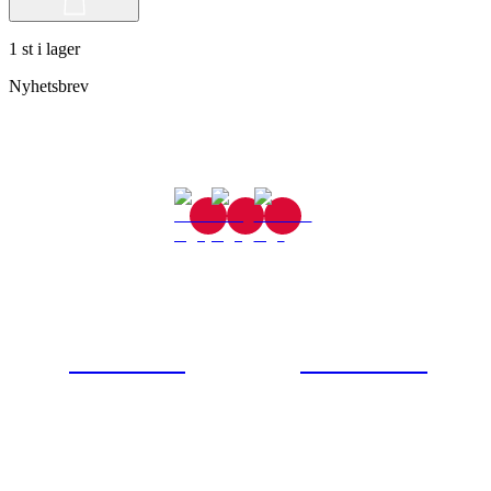
1 st i lager
Nyhetsbrev
Gjutaregatan 8
665 32 Kil
0554-40070
Kontakta oss
© Tipro AB