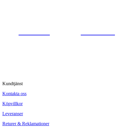
Gjutaregatan 8
665 32 Kil
0554-40070
Kontakta oss
© Tipro AB
Kundtjänst
Kontakta oss
Köpvillkor
Leveranser
Returer & Reklamationer