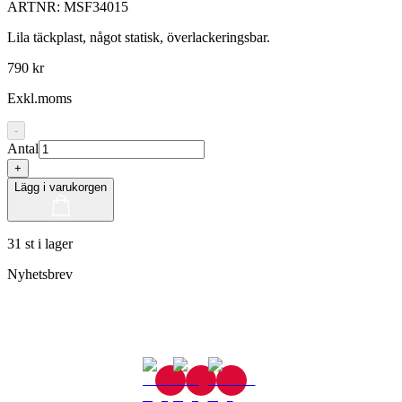
ARTNR:
MSF34015
Lila täckplast, något statisk, överlackeringsbar.
790 kr
Exkl.moms
-
Antal
+
Lägg i varukorgen
31 st i lager
Nyhetsbrev