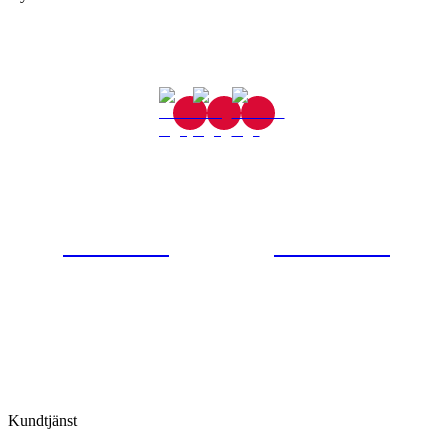
Gjutaregatan 8
665 32 Kil
0554-40070
Kontakta oss
© Tipro AB
Kundtjänst