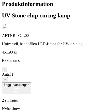
Produktinformation
UV Stone chip curing lamp
ARTNR:
SCL00
Universell, handhållen LED-lampa för UV-torkning.
451.90 kr
Exkl.moms
-
Antal
+
Lägg i varukorgen
2 st i lager
Nyhetsbrev