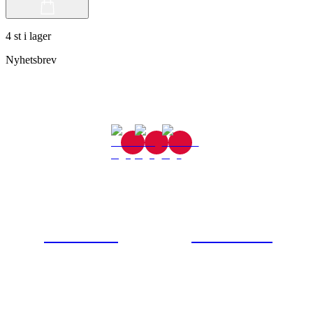
4 st i lager
Nyhetsbrev
Gjutaregatan 8
665 32 Kil
0554-40070
Kontakta oss
© Tipro AB