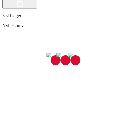
3 st i lager
Nyhetsbrev
Gjutaregatan 8
665 32 Kil
0554-40070
Kontakta oss
© Tipro AB