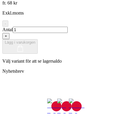
fr. 68 kr
Exkl.moms
-
Antal
+
Lägg i varukorgen
Välj variant för att se lagersaldo
Nyhetsbrev
Gjutaregatan 8
665 32 Kil