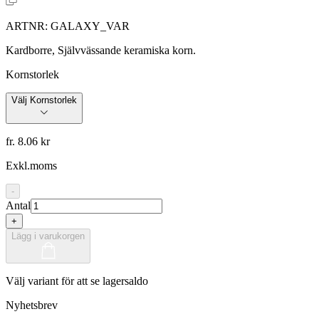
ARTNR:
GALAXY_VAR
Kardborre, Självvässande keramiska korn.
Kornstorlek
Välj Kornstorlek
fr. 8.06 kr
Exkl.moms
-
Antal
+
Lägg i varukorgen
Välj variant för att se lagersaldo
Nyhetsbrev