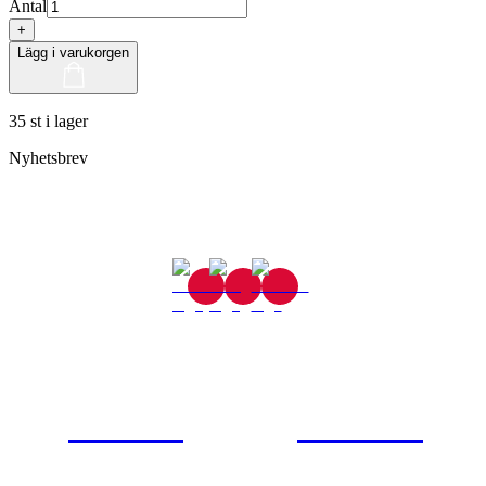
Antal
+
Lägg i varukorgen
35 st i lager
Nyhetsbrev
Gjutaregatan 8
665 32 Kil
0554-40070
Kontakta oss