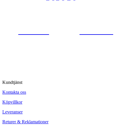
Gjutaregatan 8
665 32 Kil
0554-40070
Kontakta oss
© Tipro AB
Kundtjänst
Kontakta oss
Köpvillkor
Leveranser
Returer & Reklamationer