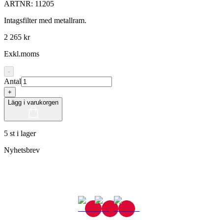
ARTNR:
11205
Intagsfilter med metallram.
2 265 kr
Exkl.moms
-
Antal
+
Lägg i varukorgen
5 st i lager
Nyhetsbrev