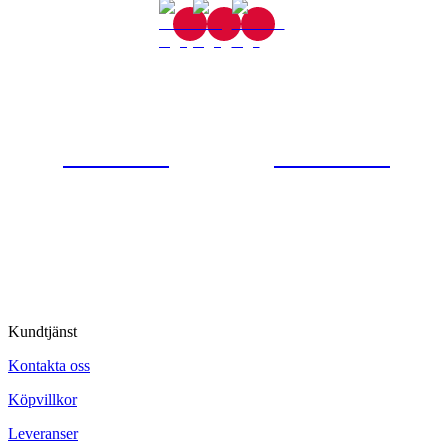
Gjutaregatan 8
665 32 Kil
0554-40070
Kontakta oss
© Tipro AB
Kundtjänst
Kontakta oss
Köpvillkor
Leveranser