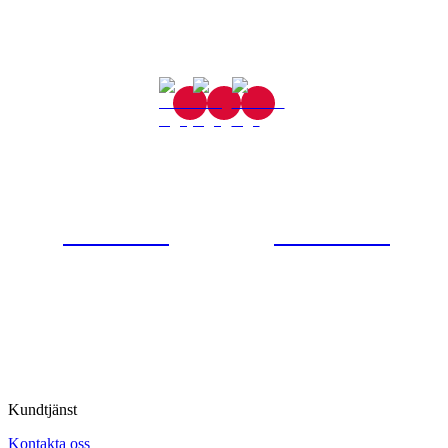
Gjutaregatan 8
665 32 Kil
0554-40070
Kontakta oss
© Tipro AB
Kundtjänst
Kontakta oss