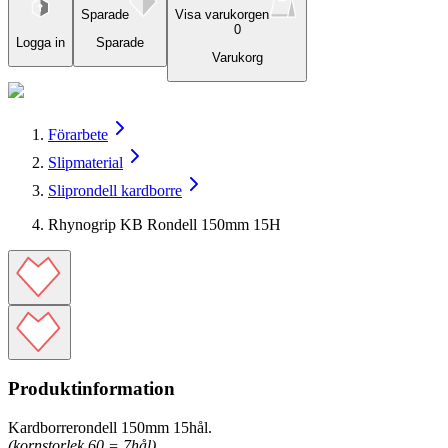
Sparade
Visa varukorgen
0
Logga in
Sparade
Varukorg
Förarbete
Slipmaterial
Sliprondell kardborre
Rhynogrip KB Rondell 150mm 15H
Produktinformation
Kardborrerondell 150mm 15hål.
(kornstorlek 60 = 7hål)