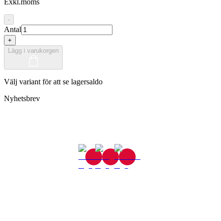
Exkl.moms
-
Antal
+
Lägg i varukorgen
Välj variant för att se lagersaldo
Nyhetsbrev
Gjutaregatan 8
665 32 Kil