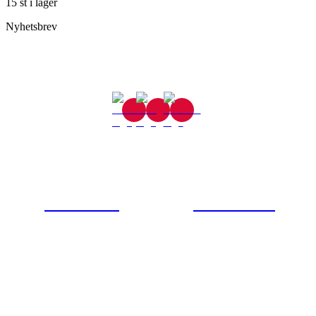
15 st i lager
Nyhetsbrev
Gjutaregatan 8
665 32 Kil
0554-40070
Kontakta oss
© Tipro AB