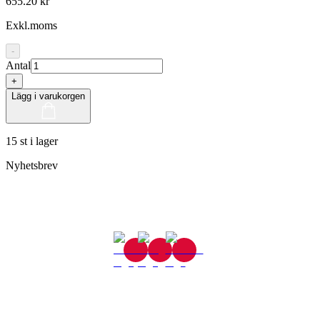
655.20 kr
Exkl.moms
-
Antal
+
Lägg i varukorgen
15 st i lager
Nyhetsbrev
Gjutaregatan 8
665 32 Kil