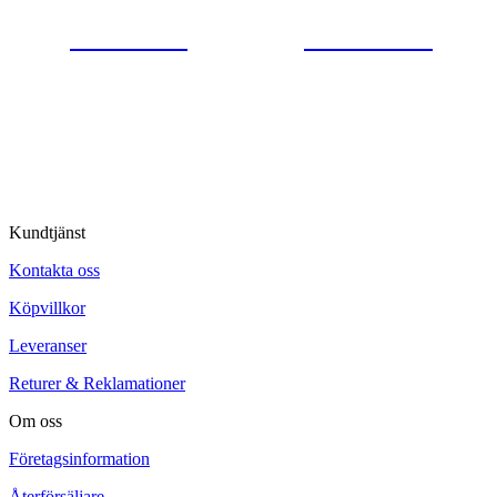
0554-40070
Kontakta oss
© Tipro AB
Kundtjänst
Kontakta oss
Köpvillkor
Leveranser
Returer & Reklamationer
Om oss
Företagsinformation
Återförsäljare