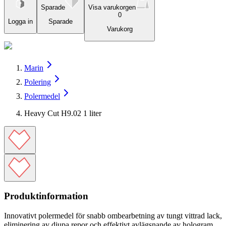
Sparade
Visa varukorgen
0
Logga in
Sparade
Varukorg
Marin
Polering
Polermedel
Heavy Cut H9.02 1 liter
Produktinformation
Innovativt polermedel för snabb ombearbetning av tungt vittrad lack,
eliminering av djupa repor och effektivt avlägsnande av hologram