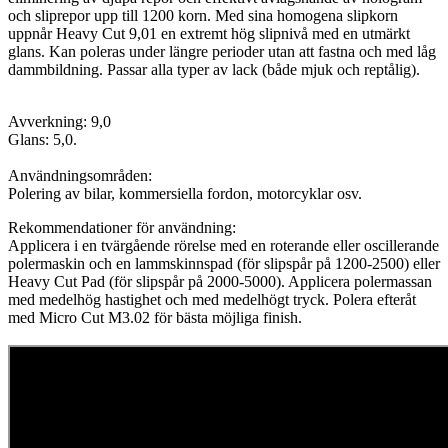
och sliprepor upp till 1200 korn. Med sina homogena slipkorn
uppnår Heavy Cut 9,01 en extremt hög slipnivå med en utmärkt
glans. Kan poleras under längre perioder utan att fastna och med låg
dammbildning. Passar alla typer av lack (både mjuk och reptålig).
Avverkning: 9,0
Glans: 5,0.
Användningsområden:
Polering av bilar, kommersiella fordon, motorcyklar osv.
Rekommendationer för användning:
Applicera i en tvärgående rörelse med en roterande eller oscillerande
polermaskin och en lammskinnspad (för slipspår på 1200-2500) eller
Heavy Cut Pad (för slipspår på 2000-5000). Applicera polermassan
med medelhög hastighet och med medelhögt tryck. Polera efteråt
med Micro Cut M3.02 för bästa möjliga finish.