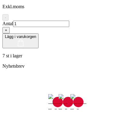
Exkl.moms
-
Antal
+
Lägg i varukorgen
7 st i lager
Nyhetsbrev
Gjutaregatan 8
665 32 Kil