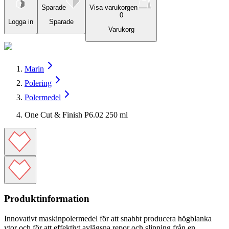
Sparade
Visa varukorgen
0
Logga in
Sparade
Varukorg
Marin
Polering
Polermedel
One Cut & Finish P6.02 250 ml
Produktinformation
Innovativt maskinpolermedel för att snabbt producera högblanka
ytor och för att effektivt avlägsna repor och slipning från en