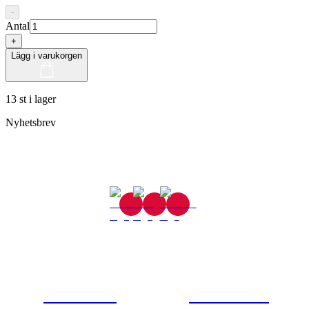
-
Antal
+
Lägg i varukorgen
13 st i lager
Nyhetsbrev
Gjutaregatan 8
665 32 Kil
0554-40070
Kontakta oss