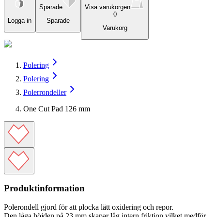
Sparade
Visa varukorgen
0
Logga in
Sparade
Varukorg
Polering
Polering
Polerrondeller
One Cut Pad 126 mm
Produktinformation
Polerondell gjord för att plocka lätt oxidering och repor.
Den låga höjden på 23 mm skapar låg intern friktion vilket medför