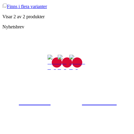
Finns i
flera varianter
Visar
2
av
2
produkter
Nyhetsbrev
Gjutaregatan 8
665 32 Kil
0554-40070
Kontakta oss
© Tipro AB