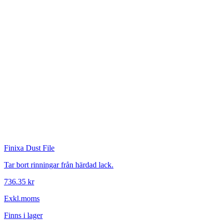
Finixa
Dust File
Tar bort rinningar från härdad lack.
736.35 kr
Exkl.moms
Finns i lager