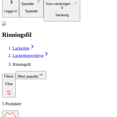
Sparade
Visa varukorgen
0
Logga in
Sparade
Varukorg
Rinningsfil
Lackering
Lackeringsverktyg
Rinningsfil
Filters
Mest populärt
Filter
5
Produkter