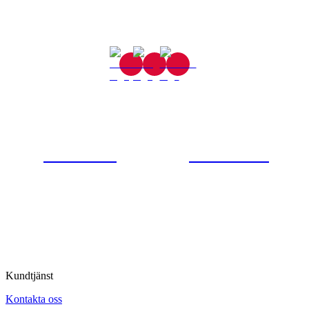
Gjutaregatan 8
665 32 Kil
0554-40070
Kontakta oss
© Tipro AB
Kundtjänst
Kontakta oss