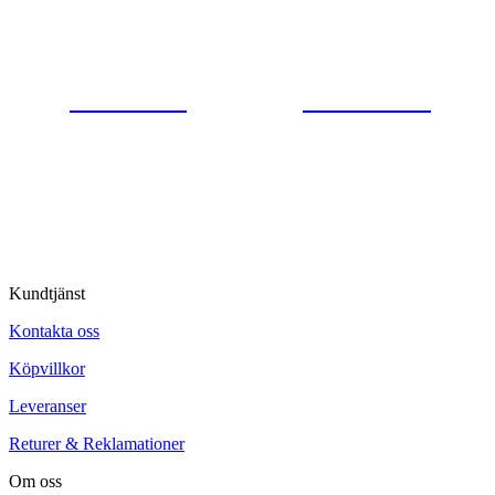
Gjutaregatan 8
665 32 Kil
0554-40070
Kontakta oss
© Tipro AB
Kundtjänst
Kontakta oss
Köpvillkor
Leveranser
Returer & Reklamationer
Om oss