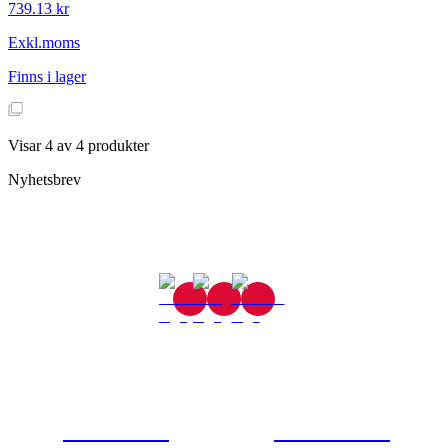
739.13 kr
Exkl.moms
Finns i lager
Visar
4
av
4
produkter
Nyhetsbrev
Gjutaregatan 8
665 32 Kil
0554-40070
Kontakta oss