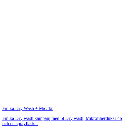
Finixa
Dry Wash + Mic.fbr
Finixa Dry wash kampanj med 5l Dry wash, Mikrofiberdukar 4p
och en sprayflaska.