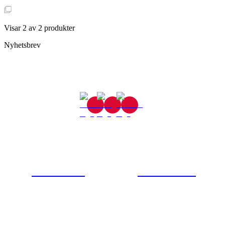
Visar
2
av
2
produkter
Nyhetsbrev
Gjutaregatan 8
665 32 Kil
0554-40070
Kontakta oss
© Tipro AB