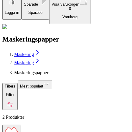
Sparade
Visa varukorgen
0
Logga in
Sparade
Varukorg
Maskeringspapper
Maskering
Maskering
Maskeringspapper
Filters
Mest populärt
Filter
2
Produkter