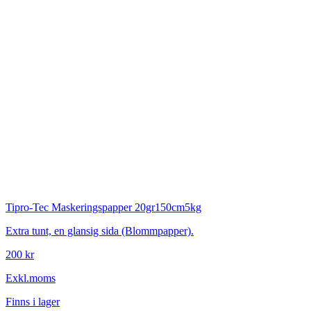
Tipro-Tec
Maskeringspapper 20gr150cm5kg
Extra tunt, en glansig sida (Blommpapper).
200 kr
Exkl.moms
Finns i lager