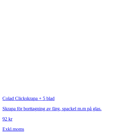
Colad
Clickskrapa + 5 blad
Skrapa för borttagning av färg, spackel m.m på glas.
92 kr
Exkl.moms