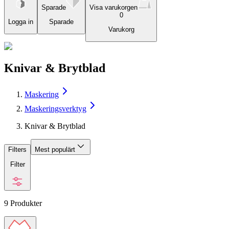
Sparade
Visa varukorgen
0
Logga in
Sparade
Varukorg
Knivar & Brytblad
Maskering
Maskeringsverktyg
Knivar & Brytblad
Filters
Mest populärt
Filter
9
Produkter