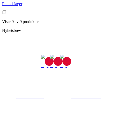
Finns i lager
Visar
9
av
9
produkter
Nyhetsbrev
Gjutaregatan 8
665 32 Kil
0554-40070
Kontakta oss
© Tipro AB