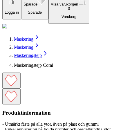
Sparade
Visa varukorgen
0
Logga in
Sparade
Varukorg
Maskering
Maskering
Maskeringstejp
Maskeringstejp Coral
Produktinformation
- Utmärkt fäste på alla ytor, även på plast och gummi
- Enkel applicering på böjda profiler och oregelbundna ytor