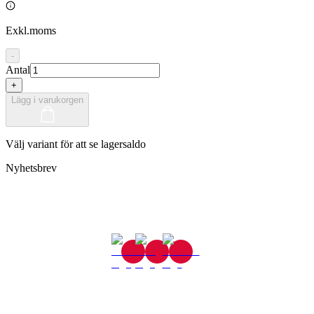
Exkl.moms
-
Antal
+
Lägg i varukorgen
Välj variant för att se lagersaldo
Nyhetsbrev
Gjutaregatan 8
665 32 Kil