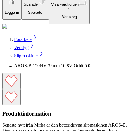
Sparade
Visa varukorgen
0
Logga in
Sparade
Varukorg
Förarbete
Verktyg
Slipmaskiner
AROS-B 150NV 32mm 10.8V Orbit 5.0
Produktinformation
Senaste nytt från Mirka är den batteridrivna slipmaskinen AROS-B.
Denna starka sladdlösa maskin har en ergonomisk design för att