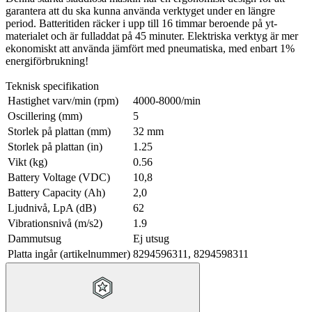
garantera att du ska kunna använda verktyget under en längre
period. Batteritiden räcker i upp till 16 timmar beroende på yt-
materialet och är fulladdat på 45 minuter. Elektriska verktyg är mer
ekonomiskt att använda jämfört med pneumatiska, med enbart 1%
energiförbrukning!
Teknisk specifikation
Hastighet varv/min (rpm)
4000-8000/min
Oscillering (mm)
5
Storlek på plattan (mm)
32 mm
Storlek på plattan (in)
1.25
Vikt (kg)
0.56
Battery Voltage (VDC)
10,8
Battery Capacity (Ah)
2,0
Ljudnivå, LpA (dB)
62
Vibrationsnivå (m/s2)
1.9
Dammutsug
Ej utsug
Platta ingår (artikelnummer)
8294596311, 8294598311