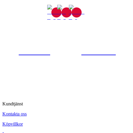
Gjutaregatan 8
665 32 Kil
0554-40070
Kontakta oss
© Tipro AB
Kundtjänst
Kontakta oss
Köpvillkor