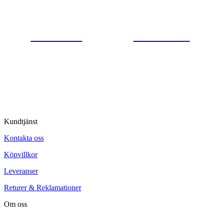
0554-40070
Kontakta oss
© Tipro AB
Kundtjänst
Kontakta oss
Köpvillkor
Leveranser
Returer & Reklamationer
Om oss