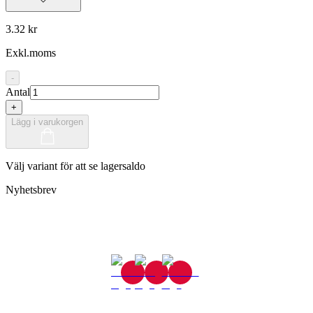
3.32 kr
Exkl.moms
-
Antal
+
Lägg i varukorgen
Välj variant för att se lagersaldo
Nyhetsbrev
Gjutaregatan 8
665 32 Kil