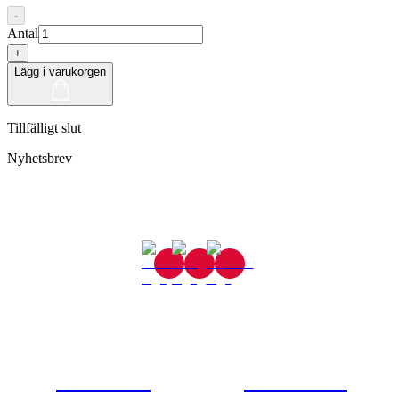
-
Antal
+
Lägg i varukorgen
Tillfälligt slut
Nyhetsbrev
Gjutaregatan 8
665 32 Kil
0554-40070
Kontakta oss