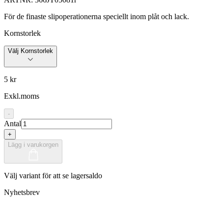
För de finaste slipoperationerna speciellt inom plåt och lack.
Kornstorlek
Välj Kornstorlek
5 kr
Exkl.moms
-
Antal
+
Lägg i varukorgen
Välj variant för att se lagersaldo
Nyhetsbrev