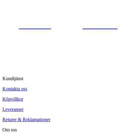
Gjutaregatan 8
665 32 Kil
0554-40070
Kontakta oss
© Tipro AB
Kundtjänst
Kontakta oss
Köpvillkor
Leveranser
Returer & Reklamationer
Om oss