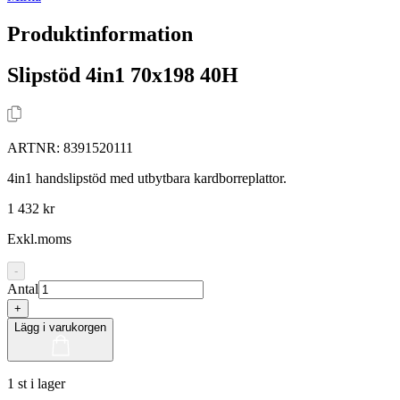
Produktinformation
Slipstöd 4in1 70x198 40H
ARTNR:
8391520111
4in1 handslipstöd med utbytbara kardborreplattor.
1 432 kr
Exkl.moms
-
Antal
+
Lägg i varukorgen
1 st i lager