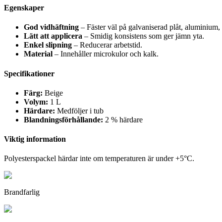
Egenskaper
God vidhäftning
– Fäster väl på galvaniserad plåt, aluminium, 
Lätt att applicera
– Smidig konsistens som ger jämn yta.
Enkel slipning
– Reducerar arbetstid.
Material
– Innehåller microkulor och kalk.
Specifikationer
Färg:
Beige
Volym:
1 L
Härdare:
Medföljer i tub
Blandningsförhållande:
2 % härdare
Viktig information
Polyesterspackel härdar inte om temperaturen är under +5°C.
Brandfarlig