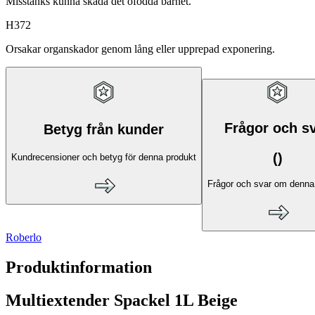
Misstänks kunna skada det ofödda barnet.
H372
Orsakar organskador genom lång eller upprepad exponering.
Frågor och s
Betyg från kunder
(
)
Kundrecensioner och betyg för denna produkt
Frågor och svar om denna
Roberlo
Produktinformation
Multiextender Spackel 1L Beige