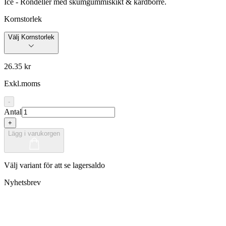
Ice - Rondeller med skumgummiskikt & kardborre.
Kornstorlek
Välj Kornstorlek
26.35 kr
Exkl.moms
-
Antal
+
Lägg i varukorgen
Välj variant för att se lagersaldo
Nyhetsbrev