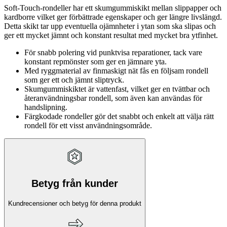
Soft-Touch-rondeller har ett skumgummiskikt mellan slippapper och
kardborre vilket ger förbättrade egenskaper och ger längre livslängd.
Detta skikt tar upp eventuella ojämnheter i ytan som ska slipas och
ger ett mycket jämnt och konstant resultat med mycket bra ytfinhet.
För snabb polering vid punktvisa reparationer, tack vare
konstant repmönster som ger en jämnare yta.
Med ryggmaterial av finmaskigt nät fås en följsam rondell
som ger ett och jämnt sliptryck.
Skumgummiskiktet är vattenfast, vilket ger en tvättbar och
återanvändningsbar rondell, som även kan användas för
handslipning.
Färgkodade rondeller gör det snabbt och enkelt att välja rätt
rondell för ett visst användningsområde.
Betyg från kunder
Kundrecensioner och betyg för denna produkt