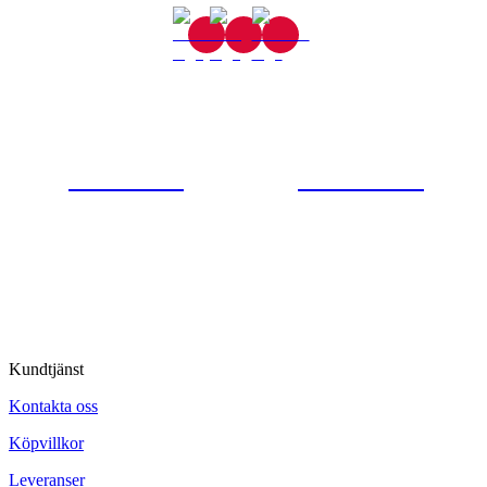
Gjutaregatan 8
665 32 Kil
0554-40070
Kontakta oss
© Tipro AB
Kundtjänst
Kontakta oss
Köpvillkor
Leveranser